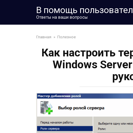
Перейти
В помощь пользовате
к
контенту
Ответы на ваши вопросы
Главная
»
Полезное
Как настроить т
Windows Server
рук