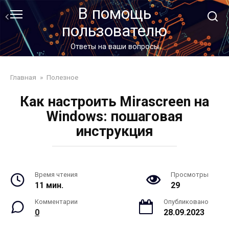
Перейти
В помощь
к
пользователю
контенту
Ответы на ваши вопросы
Главная
»
Полезное
Как настроить Mirascreen на
Windows: пошаговая
инструкция
Время чтения
Просмотры
11 мин.
29
Комментарии
Опубликовано
0
28.09.2023