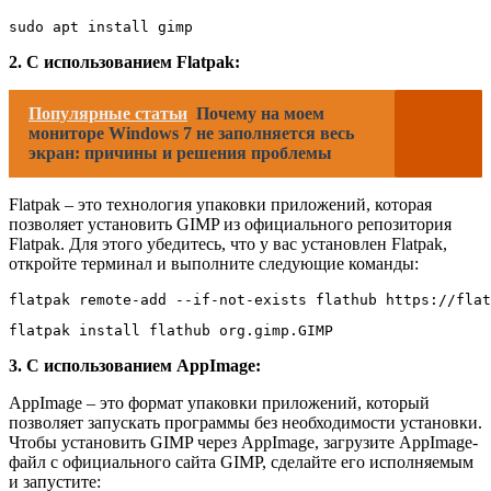
sudo apt install gimp
2. С использованием Flatpak:
Популярные статьи
Почему на моем
мониторе Windows 7 не заполняется весь
экран: причины и решения проблемы
Flatpak – это технология упаковки приложений, которая
позволяет установить GIMP из официального репозитория
Flatpak. Для этого убедитесь, что у вас установлен Flatpak,
откройте терминал и выполните следующие команды:
flatpak remote-add --if-not-exists flathub https://flat
flatpak install flathub org.gimp.GIMP
3. С использованием AppImage:
AppImage – это формат упаковки приложений, который
позволяет запускать программы без необходимости установки.
Чтобы установить GIMP через AppImage, загрузите AppImage-
файл с официального сайта GIMP, сделайте его исполняемым
и запустите: