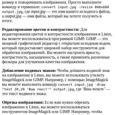
размер и поворачивать изображения. Просто выполните
команду в терминале:
convert input.jpg -resize 800x600
, где
input.jpg
— это имя вашего исходного файла,
output.jpg
а
output.jpg
— имя файла, который вы хотите получить в
итоге.
Редактирование цветов и контрастности:
Для
редактирования цветов и контрастности изображения в Linux,
вы можете воспользоваться программой GIMP. GIMP — это
мощный графический редактор с открытым исходным кодом,
который предоставляет широкий набор инструментов для
обработки изображений. Вы можете настроить яркость,
контрастность, насыщенность, а также применять различные
фильтры для улучшения качества изображения.
Добавление водяных знаков:
Чтобы добавить водяной знак
на изображение в Linux, вы можете использовать утилиту
ImageMagick или GIMP. Например, с помощью ImageMagick
вы можете выполнить команду
convert input.jpg -draw
, где
‘Ваш текст’
—
"text 20,20 'Ваш текст'" output.jpg
это текст водяного знака.
Обрезка изображения:
Если вам нужно обрезать
изображение в Linux, вы можете воспользоваться
инструментом ImageMagick или GIMP. Например, чтобы