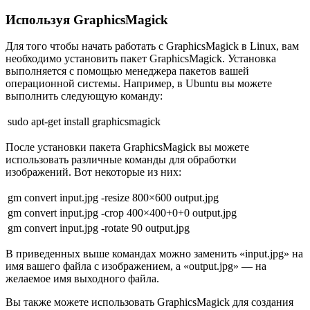
Используя GraphicsMagick
Для того чтобы начать работать с GraphicsMagick в Linux, вам
необходимо установить пакет GraphicsMagick. Установка
выполняется с помощью менеджера пакетов вашей
операционной системы. Например, в Ubuntu вы можете
выполнить следующую команду:
sudo apt-get install graphicsmagick
После установки пакета GraphicsMagick вы можете
использовать различные команды для обработки
изображений. Вот некоторые из них:
gm convert input.jpg -resize 800×600 output.jpg
gm convert input.jpg -crop 400×400+0+0 output.jpg
gm convert input.jpg -rotate 90 output.jpg
В приведенных выше командах можно заменить «input.jpg» на
имя вашего файла с изображением, а «output.jpg» — на
желаемое имя выходного файла.
Вы также можете использовать GraphicsMagick для создания