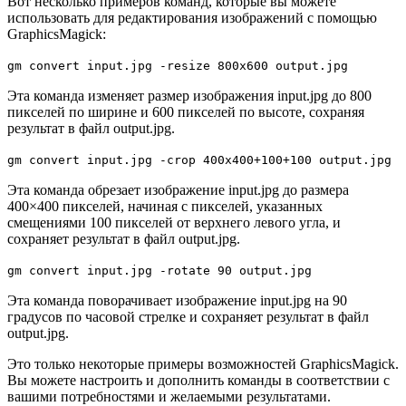
Вот несколько примеров команд, которые вы можете
использовать для редактирования изображений с помощью
GraphicsMagick:
gm convert input.jpg -resize 800x600 output.jpg
Эта команда изменяет размер изображения input.jpg до 800
пикселей по ширине и 600 пикселей по высоте, сохраняя
результат в файл output.jpg.
gm convert input.jpg -crop 400x400+100+100 output.jpg
Эта команда обрезает изображение input.jpg до размера
400×400 пикселей, начиная с пикселей, указанных
смещениями 100 пикселей от верхнего левого угла, и
сохраняет результат в файл output.jpg.
gm convert input.jpg -rotate 90 output.jpg
Эта команда поворачивает изображение input.jpg на 90
градусов по часовой стрелке и сохраняет результат в файл
output.jpg.
Это только некоторые примеры возможностей GraphicsMagick.
Вы можете настроить и дополнить команды в соответствии с
вашими потребностями и желаемыми результатами.