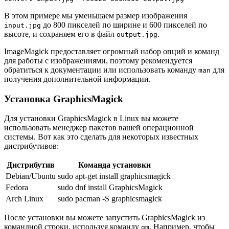
В этом примере мы уменьшаем размер изображения
до 800 пикселей по ширине и 600 пикселей по
input.jpg
высоте, и сохраняем его в файл
.
output.jpg
ImageMagick предоставляет огромный набор опций и команд
для работы с изображениями, поэтому рекомендуется
обратиться к документации или использовать команду
для
man
получения дополнительной информации.
Установка GraphicsMagick
Для установки GraphicsMagick в Linux вы можете
использовать менеджер пакетов вашей операционной
системы. Вот как это сделать для некоторых известных
дистрибутивов:
Дистрибутив
Команда установки
Debian/Ubuntu
sudo apt-get install graphicsmagick
Fedora
sudo dnf install GraphicsMagick
Arch Linux
sudo pacman -S graphicsmagick
После установки вы можете запустить GraphicsMagick из
командной строки, используя команду
. Например, чтобы
gm