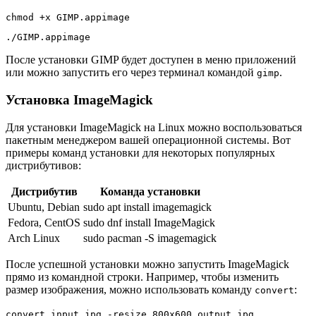
chmod +x GIMP.appimage
./GIMP.appimage
После установки GIMP будет доступен в меню приложений
или можно запустить его через терминал командой
.
gimp
Установка ImageMagick
Для установки ImageMagick на Linux можно воспользоваться
пакетным менеджером вашей операционной системы. Вот
примеры команд установки для некоторых популярных
дистрибутивов:
Дистрибутив
Команда установки
Ubuntu, Debian
sudo apt install imagemagick
Fedora, CentOS
sudo dnf install ImageMagick
Arch Linux
sudo pacman -S imagemagick
После успешной установки можно запустить ImageMagick
прямо из командной строки. Например, чтобы изменить
размер изображения, можно использовать команду
:
convert
convert input.jpg -resize 800x600 output.jpg