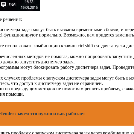
ее решения:
испетчера задач могут быть вызваны временными сбоями, и пере
и del функционируют нормально. Возможно, вам придется заменить
йте использовать комбинацию клавиш ctrl shift esc для запуска д
ечисленных методов не помогла, можно попробовать запустить д
о должно запустить диспетчер задач.
ограммы могут блокировать работу диспетчера задач. Проведите
х случаях проблемы с запуском диспетчера задач могут быть в
есь, что доступ к диспетчеру задач не ограничен.
ин из предыдущих методов не помог вам решить проблему, свя
ния помощи.
ender: зачем это нужно и как работает
ить проблему с запуском диспетчера задач через комбинацию кла