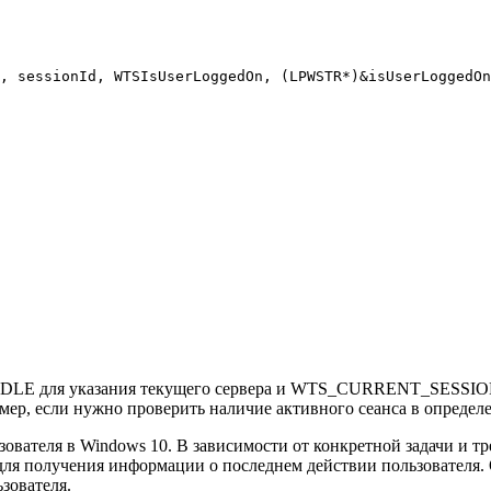
, sessionId, WTSIsUserLoggedOn, (LPWSTR*)&isUserLoggedOn
для указания текущего сервера и WTS_CURRENT_SESSION для
мер, если нужно проверить наличие активного сеанса в определ
зователя в Windows 10. В зависимости от конкретной задачи и т
 для получения информации о последнем действии пользователя.
зователя.