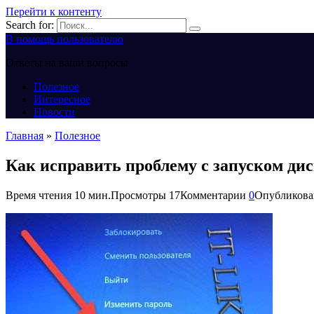
Перейти к контенту
Search for:
В помощь пользователю
Ответы на ваши вопросы
Полезное
Интересное
Новости
Главная
»
Полезное
Как исправить проблему с запуском диспе
Время чтения
10 мин.
Просмотры
17
Комментарии
0
Опубликова