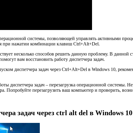
операционной системы, позволяющей управлять активными проце
ся при нажатии комбинации клавиш Ctrl+Alt+Del.
ществует несколько способов решить данную проблему. В данной
омогут вам восстановить работу диспетчера задач.
уском диспетчера задач через Ctrl+Alt+Del в Windows 10, реком
оты диспетчера задач – перезагрузка операционной системы. Не
ра. Попробуйте перезагрузить ваш компьютер и проверить, возни
ра задач через ctrl alt del в Windows 10