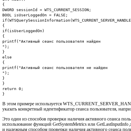
{
DWORD sessionId = WTS_CURRENT_SESSION;
BOOL isUserLoggedOn = FALSE;
if(WTSQuerySessionInformation(WTS_CURRENT_SERVER_HANDLE
{
if(isUserLoggedOn)
{
printf("Активный сеанс пользователя найден
");
}
else
{
printf("Активный сеанс пользователя не найден
");
}
}
return 0;
}
В этом примере используется WTS_CURRENT_SERVER_HANDLE 
указать конкретный идентификатор сеанса пользователя, напри
Это один из способов проверки наличия активного сеанса поль
использование функций GetSystemMetrics или GetLastInputInfo
и надежным способом проверки наличия активного сеанса поль