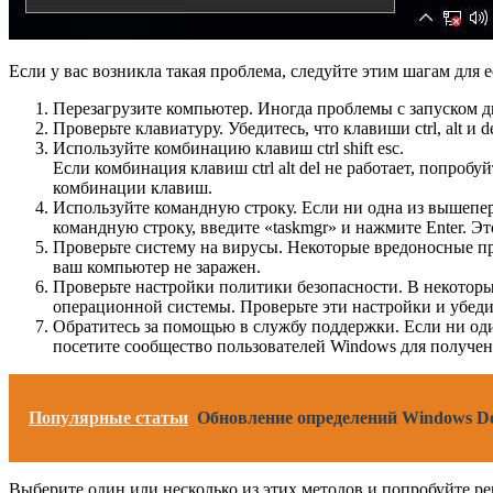
Если у вас возникла такая проблема, следуйте этим шагам для 
Перезагрузите компьютер. Иногда проблемы с запуском д
Проверьте клавиатуру. Убедитесь, что клавиши ctrl, alt 
Используйте комбинацию клавиш ctrl shift esc.
Если комбинация клавиш ctrl alt del не работает, попробу
комбинации клавиш.
Используйте командную строку. Если ни одна из вышепер
командную строку, введите «taskmgr» и нажмите Enter. Эт
Проверьте систему на вирусы. Некоторые вредоносные пр
ваш компьютер не заражен.
Проверьте настройки политики безопасности. В некоторы
операционной системы. Проверьте эти настройки и убедит
Обратитесь за помощью в службу поддержки. Если ни од
посетите сообщество пользователей Windows для получе
Популярные статьи
Обновление определений Windows Def
Выберите один или несколько из этих методов и попробуйте реш