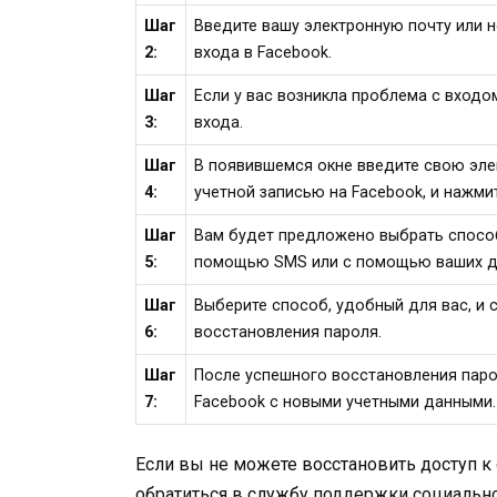
Шаг
Введите вашу электронную почту или 
2:
входа в Facebook.
Шаг
Если у вас возникла проблема с входо
3:
входа.
Шаг
В появившемся окне введите свою эле
4:
учетной записью на Facebook, и нажми
Шаг
Вам будет предложено выбрать способ
5:
помощью SMS или с помощью ваших др
Шаг
Выберите способ, удобный для вас, и
6:
восстановления пароля.
Шаг
После успешного восстановления паро
7:
Facebook с новыми учетными данными.
Если вы не можете восстановить доступ к 
обратиться в службу поддержки социально