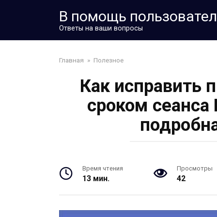
Перейти
В помощь пользовате
к
контенту
Ответы на ваши вопросы
Главная
»
Полезное
Как исправить 
сроком сеанса 
подробна
Время чтения
Просмотры
13 мин.
42