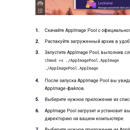
Скачайте AppImage Pool с официального
Распакуйте загруженный архив в удоб
Запустите AppImage Pool, выполнив 
chmod +x ./AppImagePool.AppImage

./AppImagePool.AppImage
После запуска AppImage Pool вы увид
AppImage-файлов.
Выберите нужное приложение из списк
AppImage Pool загрузит и установит
директорию на вашем компьютере.
Выберите нужное приложение из AppIm