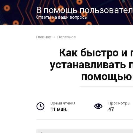
Перейти
В помощь пользовате
к
контенту
Ответы на ваши вопросы
Главная
»
Полезное
Как быстро и 
устанавливать 
помощью 
Время чтения
Просмотры
11 мин.
47