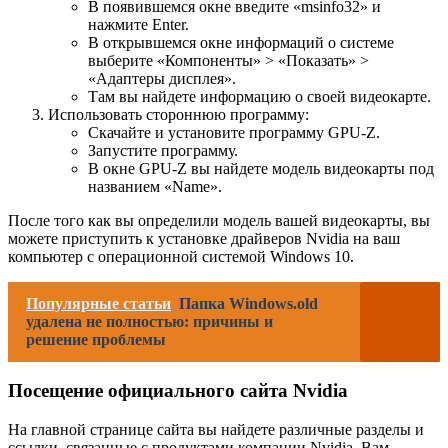
В появившемся окне введите «msinfo32» и
нажмите Enter.
В открывшемся окне информаций о системе
выберите «Компоненты» > «Показать» >
«Адаптеры дисплея».
Там вы найдете информацию о своей видеокарте.
Использовать стороннюю программу:
Скачайте и установите программу GPU-Z.
Запустите программу.
В окне GPU-Z вы найдете модель видеокарты под
названием «Name».
После того как вы определили модель вашей видеокарты, вы
можете приступить к установке драйверов Nvidia на ваш
компьютер с операционной системой Windows 10.
Популярные статьи
Папка Windows.old
удалена не полностью: причины и
решение проблемы
Посещение официального сайта Nvidia
На главной странице сайта вы найдете различные разделы и
ссылки, связанные с продуктами компании Nvidia. Вам