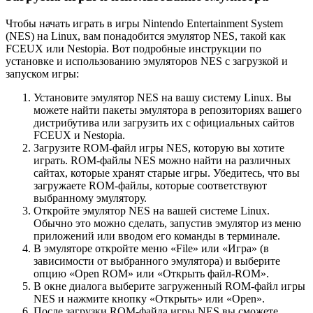
Чтобы начать играть в игры Nintendo Entertainment System
(NES) на Linux, вам понадобится эмулятор NES, такой как
FCEUX или Nestopia. Вот подробные инструкции по
установке и использованию эмуляторов NES с загрузкой и
запуском игры:
Установите эмулятор NES на вашу систему Linux. Вы
можете найти пакеты эмулятора в репозиториях вашего
дистрибутива или загрузить их с официальных сайтов
FCEUX и Nestopia.
Загрузите ROM-файл игры NES, которую вы хотите
играть. ROM-файлы NES можно найти на различных
сайтах, которые хранят старые игры. Убедитесь, что вы
загружаете ROM-файлы, которые соответствуют
выбранному эмулятору.
Откройте эмулятор NES на вашей системе Linux.
Обычно это можно сделать, запустив эмулятор из меню
приложений или вводом его команды в терминале.
В эмуляторе откройте меню «File» или «Игра» (в
зависимости от выбранного эмулятора) и выберите
опцию «Open ROM» или «Открыть файл-ROM».
В окне диалога выберите загруженный ROM-файл игры
NES и нажмите кнопку «Открыть» или «Open».
После загрузки ROM-файла игры NES вы сможете