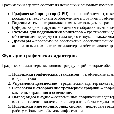
Графический адаптер состоит из нескольких основных компоне
Графический процессор (GPU)
– основной элемент, отв
координат, текстурным отображением и другими графич
Видеопамять
– специальная память, используемая графи
буферам кадров и другим элементам изображения, что по
Разъёмы для подключения мониторов
– графический ад
обеспечивает передачу сигнала видео и звука, а также 
Драйверы
– программное обеспечение, обеспечивающее 
аппаратными компонентами адаптера и обеспечивают пра
Функции графических адаптеров
Графические адаптеры выполняют ряд функций, которые обесп
Поддержка графических стандартов
– графические ада
видео и звука.
Управление цветностью
– графический адаптер может п
Обработка и отображение трехмерной графики
– графи
как тени, отражения и освещение.
Вывод видео и аудио
– современные графические адаптер
воспроизведении видеофайлов, игр или работы с мульт
Поддержка многомониторных систем
– некоторые граф
работу с большим объемом информации.