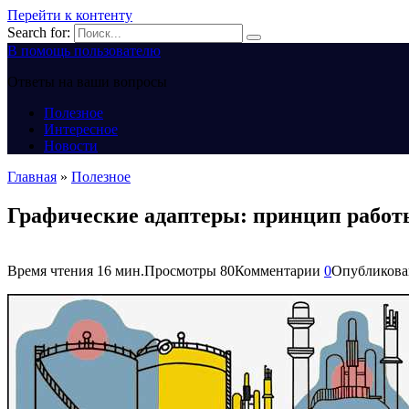
Перейти к контенту
Search for:
В помощь пользователю
Ответы на ваши вопросы
Полезное
Интересное
Новости
Главная
»
Полезное
Графические адаптеры: принцип работ
Время чтения
16 мин.
Просмотры
80
Комментарии
0
Опубликова