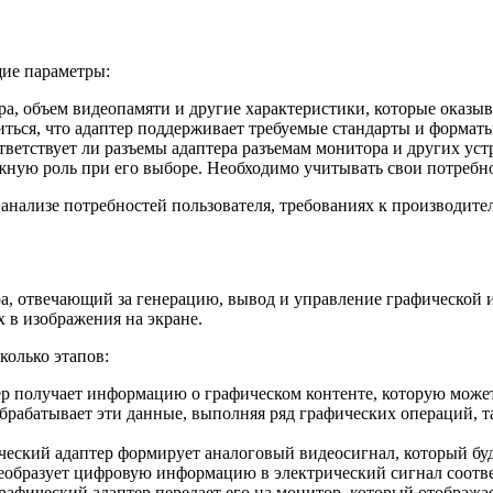
щие параметры:
а, объем видеопамяти и другие характеристики, которые оказыв
ться, что адаптер поддерживает требуемые стандарты и формат
тветствует ли разъемы адаптера разъемам монитора и других уст
ажную роль при его выборе. Необходимо учитывать свои потребн
 анализе потребностей пользователя, требованиях к производит
а, отвечающий за генерацию, вывод и управление графической 
 в изображения на экране.
колько этапов:
ер получает информацию о графическом контенте, которую може
брабатывает эти данные, выполняя ряд графических операций, т
еский адаптер формирует аналоговый видеосигнал, который буде
еобразует цифровую информацию в электрический сигнал соотв
афический адаптер передает его на монитор, который отображае