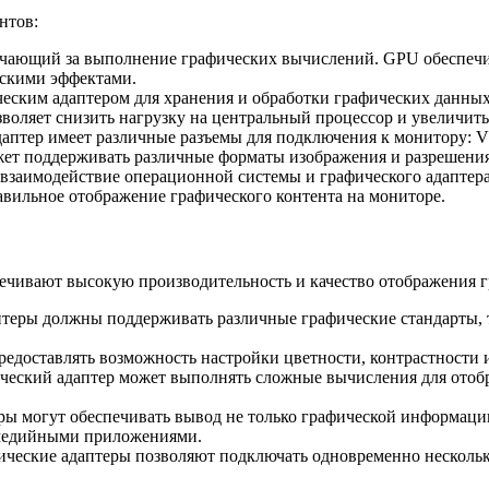
нтов:
ечающий за выполнение графических вычислений. GPU обеспечи
ескими эффектами.
ческим адаптером для хранения и обработки графических данных
зволяет снизить нагрузку на центральный процессор и увеличить
аптер имеет различные разъемы для подключения к монитору: V
может поддерживать различные форматы изображения и разрешения
взаимодействие операционной системы и графического адаптера
вильное отображение графического контента на мониторе.
ечивают высокую производительность и качество отображения 
птеры должны поддерживать различные графические стандарты, т
редоставлять возможность настройки цветности, контрастности 
ческий адаптер может выполнять сложные вычисления для отоб
ы могут обеспечивать вывод не только графической информации
имедийными приложениями.
ические адаптеры позволяют подключать одновременно несколь