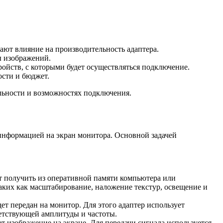
ают влияние на производительность адаптера.
ы изображений.
ройств, с которыми будет осуществляться подключение.
ости и бюджет.
ельности и возможностях подключения.
информацией на экран монитора. Основной задачей
т получить из оперативной памяти компьютера или
аких как масштабирование, наложение текстур, освещение и
т передан на монитор. Для этого адаптер использует
етствующей амплитуды и частоты.
т изображение на экране. Для передачи сигнала используется