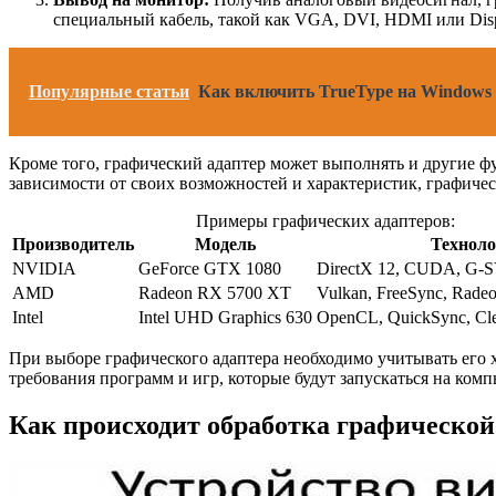
специальный кабель, такой как VGA, DVI, HDMI или Disp
Популярные статьи
Как включить TrueType на Windows 
Кроме того, графический адаптер может выполнять и другие ф
зависимости от своих возможностей и характеристик, графич
Примеры графических адаптеров:
Производитель
Модель
Техноло
NVIDIA
GeForce GTX 1080
DirectX 12, CUDA, G
AMD
Radeon RX 5700 XT
Vulkan, FreeSync, Rade
Intel
Intel UHD Graphics 630
OpenCL, QuickSync, Cl
При выборе графического адаптера необходимо учитывать его х
требования программ и игр, которые будут запускаться на ком
Как происходит обработка графическо