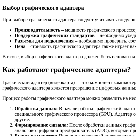
Выбор графического адаптера
При выборе графического адаптера следует учитывать следую
Производительность
– мощность графического процессор
Поддержка графических стандартов
– необходимо убеди
Разъемы для подключения
– необходимо проверить, соо
Цена
– стоимость графического адаптера также играет в
В итоге, выбор графического адаптера должен быть основан на
Как работают графические адаптеры?
Графический адаптер (видеокарта) — это компонент компьютер
графического адаптера является превращение цифровых данных
Процесс работы графического адаптера можно разделить на нес
Обработка данных:
В начале работы графический адапт
специального графического процессора (GPU). Адаптер о
другие.
Формирование сигнала:
После обработки данных графич
аналогово-цифровой преобразователь (ADC), который пр
Вывод на монитор:
Получив аналоговый видеосигнал, гр