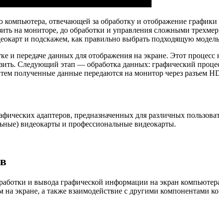
ью компьютера, отвечающей за обработку и отображение графики
зить на мониторе, до обработки и управления сложными трехме
еокарт и подскажем, как правильно выбрать подходящую модель
ке и передаче данных для отображения на экране. Этот процесс 
разить. Следующий этап — обработка данных: графический проц
Затем полученные данные передаются на монитор через разъем HD
афических адаптеров, предназначенных для различных пользоват
льные) видеокарты и профессиональные видеокарты.
ов
обработки и вывода графической информации на экран компьютер
м на экране, а также взаимодействие с другими компонентами к