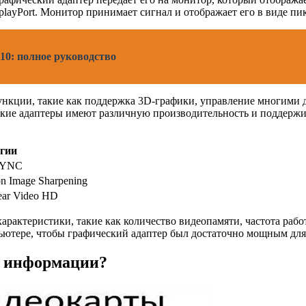
layPort. Монитор принимает сигнал и отображает его в виде пик
10: полное руководство
ункции, такие как поддержка 3D-графики, управление многими 
еские адаптеры имеют различную производительность и поддерж
гии
-SYNC
on Image Sharpening
ear Video HD
арактеристики, такие как количество видеопамяти, частота рабо
пьютере, чтобы графический адаптер был достаточно мощным для
й информации?