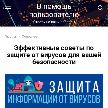
Перейти
В помощь
к
пользователю
контенту
Ответы на ваши вопросы
Главная
»
Полезное
Эффективные советы по
защите от вирусов для вашей
безопасности