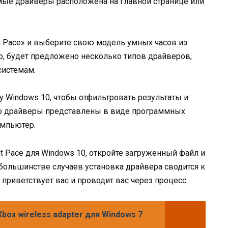
мые драйверы расположена на главной странице или
it Pace» и выберите свою модель умных часов из
го, будет предложено несколько типов драйверов,
истемам.
 Windows 10, чтобы отфильтровать результаты и
но драйверы представлены в виде программных
омпьютер.
it Pace для Windows 10, откройте загруженный файл и
 большинстве случаев установка драйвера сводится к
приветствует вас и проводит вас через процесс.
box wireless adapter для Windows 7