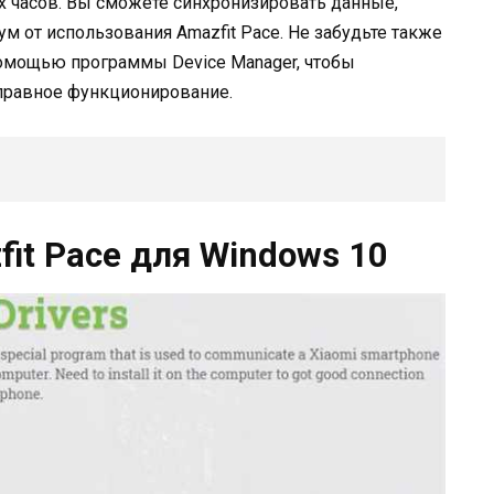
х часов. Вы сможете синхронизировать данные,
м от использования Amazfit Pace. Не забудьте также
помощью программы Device Manager, чтобы
справное функционирование.
it Pace для Windows 10