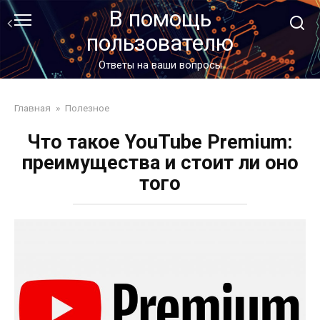
Перейти
В помощь
к
пользователю
контенту
Ответы на ваши вопросы
Главная
»
Полезное
Что такое YouTube Premium:
преимущества и стоит ли оно
того