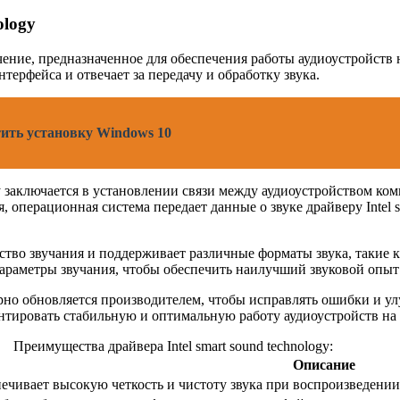
ology
печение, предназначенное для обеспечения работы аудиоустройст
ерфейса и отвечает за передачу и обработку звука.
тить установку Windows 10
gy заключается в установлении связи между аудиоустройством ко
операционная система передает данные о звуке драйверу Intel s
ачество звучания и поддерживает различные форматы звука, таки
араметры звучания, чтобы обеспечить наилучший звуковой опыт 
улярно обновляется производителем, чтобы исправлять ошибки и у
антировать стабильную и оптимальную работу аудиоустройств на
Преимущества драйвера Intel smart sound technology:
Описание
ечивает высокую четкость и чистоту звука при воспроизведени