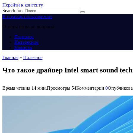
Перейти к контенту
Search for:
В помощь пользователю
Ответы на ваши вопросы
Полезное
Интересное
Новости
Главная
»
Полезное
Что такое драйвер Intel smart sound tec
Время чтения
14 мин.
Просмотры
54
Комментарии
0
Опубликова