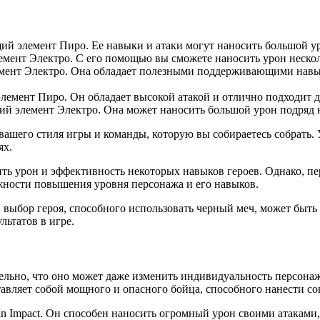
ий элемент Пиро. Ее навыки и атаки могут наносить большой у
мент Электро. С его помощью вы сможете наносить урон неск
мент Электро. Она обладает полезными поддерживающими навык
емент Пиро. Он обладает высокой атакой и отлично подходит д
й элемент Электро. Она может наносить большой урон подряд 
 вашего стиля игры и команды, которую вы собираетесь собрать.
ях.
ь урон и эффективность некоторых навыков героев. Однако, пер
ожности повышения уровня персонажа и его навыков.
 выбор героя, способного использовать черный меч, может быт
ьтатов в игре.
ельно, что оно может даже изменить индивидуальность персонаж
дставляет собой мощного и опасного бойца, способного нанести
in Impact. Он способен наносить огромный урон своими атаками