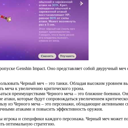
Пропуске Genshin Impact. Оно представляет собой двуручный ме
пользовать Черный меч – это танки. Обладая высоким уровнем в
ть меча к увеличению критического урона.
ваться преимуществами Черного меча – это ближние боевики. Он
е атаки, которые будут сопровождаться увеличением критическо
пользу из Черного меча – это персонажи, обладающие активными
бычными атаками и повысить эффективность оружия.
гры игрока и специфики каждого персонажа. Черный меч может 
ать оптимальную стратегию.