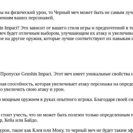
ны на физический урон, то Черный меч может быть не самым луч
мениям ваших персонажей.
n Impact? Это зависит от вашего стиля игры и предпочтений в 
меч будет отличным выбором, улучшающим их атаку и увеличива
ие на другие оружия, которые лучше соответствуют их навыкам 
Пропуске Genshin Impact. Этот меч имеет уникальные свойства 
ная способность, которая увеличивает атаку персонажа на опред
 увеличить свою атаку и урон.
го мощным оружием в руках опытного игрока. Благодаря своей с
 стоит учесть, что он может быть полезен только определенным
р, Кейа или Байдо.
урон, такие как Клея или Мону, то черный меч не будет таким э