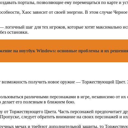
создавать порталы, позволяющие ему перемещаться по карте и у
особности, Хаос зависит от своей энергии. В этом случае Черно
— логичный шаг для тех игроков, которые хотят максимально и
без остановки.
жение на ноутбук Windows: основные проблемы и их решени
ют возможность получить новое оружие — Торжествующий Цвет. 
льзоваться различными персонажами в игре, независимо от их 
о делает его полезным в ближнем бою.
ьзу от Торжествующего Цвета. Часть персонажей предпочитает др
ропуске, следует обратить внимание на своих персонажей и их
оручных мечах и требуют дополнительной защиты, то Торжеству