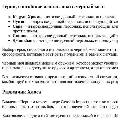
Герои, способные использовать черный меч:
Кецули Хросаи
– пятизвездочный персонаж, использующ
Луцзя
– четырехзвездочный персонаж, использующий эле
Сара
– четырехзвездочный персонаж, использующий эле
противникам.
Скипио
– четырехзвездочный персонаж, использующий эл
Джиньйань
– четырехзвездочный персонаж, использующи
Выбор героя, способного использовать черный меч, зависит от
способности, которые могут быть полезными в разных ситуаци
Черный меч является мощным оружием, которое может увеличит
игры, такие как доступные оружия и артефакты, а также возм
В зависимости от ваших предпочтений и конкретной ситуации,
комбинируйте их возможности для достижения наилучших резул
Разведчик Хаоса
Владение Черным мечом в игре Genshin Impact настолько влият
использовать этот стиль боя, — это Разведчик Хаоса. Он пре
Хаос является одним из 5-звездочных персонажей в игре Gensh