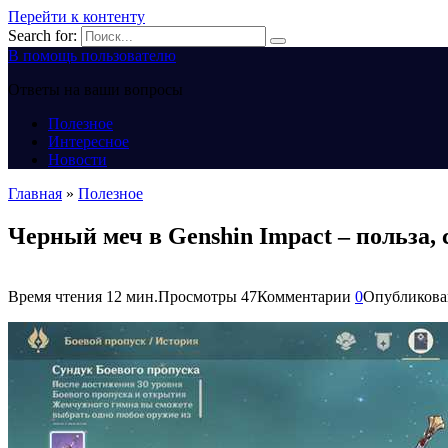
Перейти к контенту
Search for:
В помощь пользователю
Ответы на ваши вопросы
Полезное
Интересное
Новости
Главная
»
Полезное
Черный меч в Genshin Impact – польза,
Время чтения
12 мин.
Просмотры
47
Комментарии
0
Опубликова