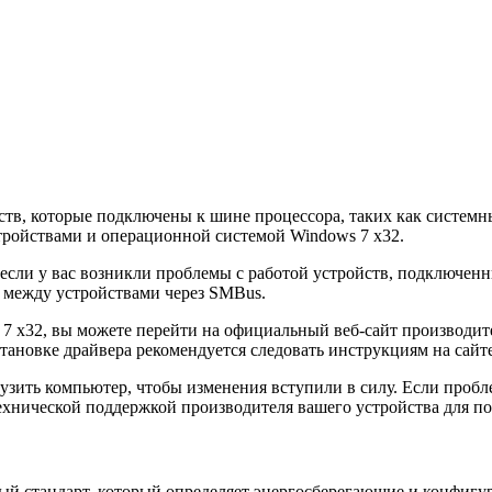
йств, которые подключены к шине процессора, таких как систе
тройствами и операционной системой Windows 7 x32.
, если у вас возникли проблемы с работой устройств, подключен
ю между устройствами через SMBus.
s 7 x32, вы можете перейти на официальный веб-сайт производи
тановке драйвера рекомендуется следовать инструкциям на сайт
грузить компьютер, чтобы изменения вступили в силу. Если про
 технической поддержкой производителя вашего устройства для 
крытый стандарт, который определяет энергосберегающие и конфи