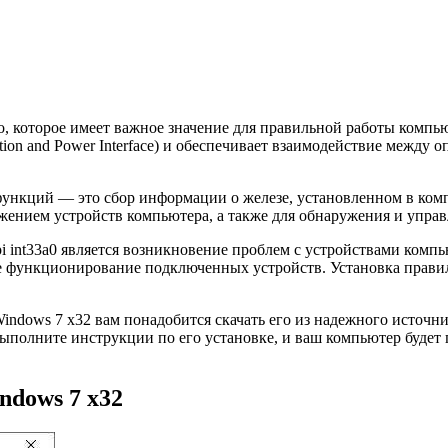
во, которое имеет важное значение для правильной работы комп
ation and Power Interface) и обеспечивает взаимодействие межд
функций — это сбор информации о железе, установленном в ком
режением устройств компьютера, а также для обнаружения и уп
 int33a0 является возникновение проблем с устройствами комп
 функционирование подключенных устройств. Установка правил
Windows 7 x32 вам понадобится скачать его из надежного источ
 выполните инструкции по его установке, и ваш компьютер будет 
ndows 7 x32