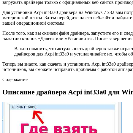
загружать драйверы только с официальных веб-сайтов произво
Для установки Acpi int33a0 драйвера на Windows 7 x32 вам п
материнской платы. Затем перейдите на его веб-сайт и найдит
вашей операционной системы.
После того, как вы скачали файл драйвера, запустите его и с
нажатию кнопок «Далее» или «Установить». После завершения 
Важно помнить, что актуальность драйверов также игра
драйверов для Acpi int33a0 и устанавливайте их, чтобы 
Теперь вы знаете, как скачать и установить Acpi int33a0 дра
источников, вы сможете исправить проблемы с работой аппара
Содержание
Описание драйвера Acpi int33a0 для Wi