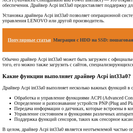
обеспечения. Драйвер Acpi int33a0 предоставляет поддержку д
Установка драйвера Acpi int33a0 позволяет операционной сист
управления LENOVO или другой производитель.
Популярные статьи
Миграция с HDD на SSD: пошаговая
Обычно драйвер Acpi int33a0 может быть загружен с официаль
того, его можно также загрузить с сайтов, специализирующихс
Какие функции выполняет драйвер Acpi int33a0?
Драйвер Acpi int33a0 выполняет несколько важных функций в 
Обработка и управление функциями ACPI (Advanced Config
Определение и разпознавание устройств PNP (Plug and P
Передача информации о датчиках, которые встроены в ко
Управление состоянием и функциями различных аппаратн
Поддержка функций сенсоров, таких как сенсорное касан
В целом, драйвер Acpi int33a0 является неотъемлемой частью