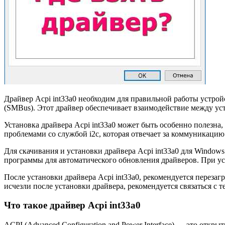
Драйвер Acpi int33a0 необходим для правильной работы устро
(SMBus). Этот драйвер обеспечивает взаимодействие между ус
Установка драйвера Acpi int33a0 может быть особенно полезна
проблемами со службой i2c, которая отвечает за коммуникаци
Для скачивания и установки драйвера Acpi int33a0 для Window
программы для автоматического обновления драйверов. При ус
После установки драйвера Acpi int33a0, рекомендуется переза
исчезли после установки драйвера, рекомендуется связаться с
Что такое драйвер Acpi int33a0
ACPI (Advanced Configuration and Power Interface) — это от