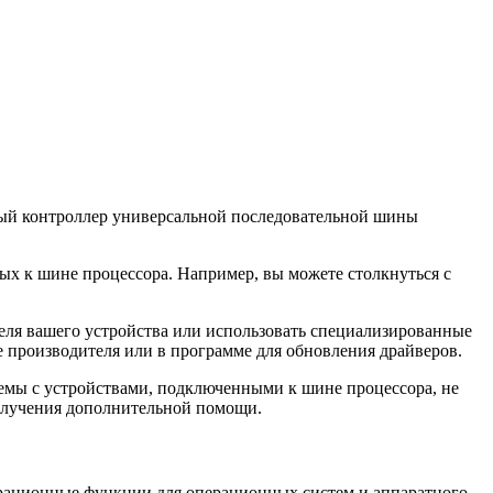
мный контроллер универсальной последовательной шины
ных к шине процессора. Например, вы можете столкнуться с
теля вашего устройства или использовать специализированные
е производителя или в программе для обновления драйверов.
блемы с устройствами, подключенными к шине процессора, не
получения дополнительной помощи.
гурационные функции для операционных систем и аппаратного