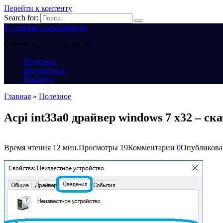
Перейти к контенту
Search for:
В помощь пользователю
Ответы на ваши вопросы
Полезное
Интересное
Новости
Главная
»
Полезное
Acpi int33a0 драйвер windows 7 x32 – ск
Время чтения
12 мин.
Просмотры
19
Комментарии
0
Опубликова