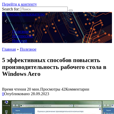
Перейти к контенту
Search for:
В помощь пользователю
Ответы на ваши вопросы
Полезное
Интересное
Новости
Главная
»
Полезное
5 эффективных способов повысить
производительность рабочего стола в
Windows Aero
Время чтения
20 мин.
Просмотры
42
Комментарии
0
Опубликовано
28.09.2023