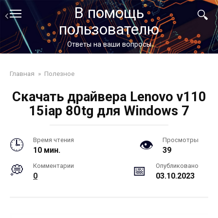
Перейти
В помощь
к
пользователю
контенту
Ответы на ваши вопросы
Главная
»
Полезное
Скачать драйвера Lenovo v110
15iap 80tg для Windows 7
Время чтения
Просмотры
10 мин.
39
Комментарии
Опубликовано
0
03.10.2023