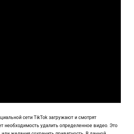
иальной сети TikTok загружают и смотрят
ет необходимость удалить определенное видео. Это
или желания сохранить приватность. В данной