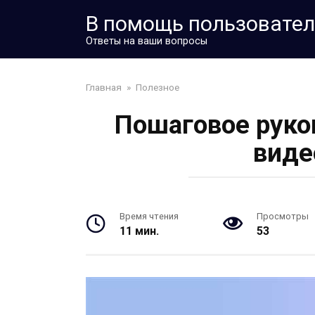
Перейти
В помощь пользовате
к
контенту
Ответы на ваши вопросы
Главная
»
Полезное
Пошаговое руко
виде
Время чтения
Просмотры
11 мин.
53