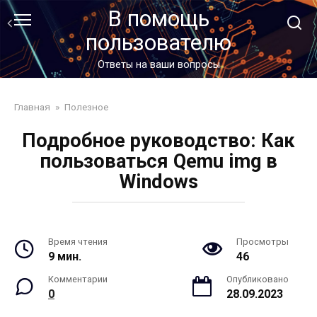
Перейти
В помощь
к
пользователю
контенту
Ответы на ваши вопросы
Главная
»
Полезное
Подробное руководство: Как
пользоваться Qemu img в
Windows
Время чтения
Просмотры
9 мин.
46
Комментарии
Опубликовано
0
28.09.2023