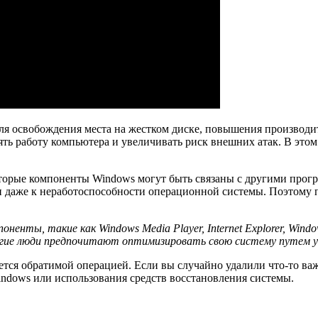
я освобождения места на жестком диске, повышения производи
ь работу компьютера и увеличивать риск внешних атак. В этом
оторые компоненты Windows могут быть связаны с другими про
 даже к неработоспособности операционной системы. Поэтому п
енты, такие как Windows Media Player, Internet Explorer, Wind
ногие люди предпочитают оптимизировать свою систему путем 
тся обратимой операцией. Если вы случайно удалили что-то важ
ndows или использования средств восстановления системы.