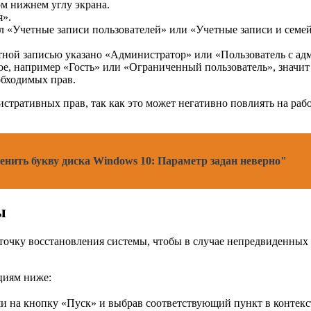
м нижнем углу экрана.
я».
 «Учетные записи пользователей» или «Учетные записи и семей
четной записью указано «Администратор» или «Пользователь с а
ое, например «Гость» или «Ограниченный пользователь», значит
обходимых прав.
стративных прав, так как это может негативно повлиять на раб
енить букву диска Windows 10: Параметр задан неверно"
ы
 точку восстановления системы, чтобы в случае непредвиденны
циям ниже:
и на кнопку «Пуск» и выбрав соответствующий пункт в контекс