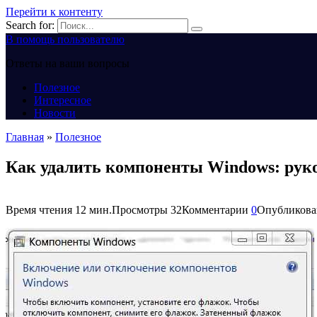
Перейти к контенту
Search for:
В помощь пользователю
Ответы на ваши вопросы
Полезное
Интересное
Новости
Главная
»
Полезное
Как удалить компоненты Windows: руко
Время чтения
12 мин.
Просмотры
32
Комментарии
0
Опубликова