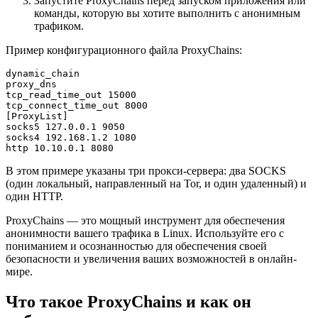
Запустите ProxyChains перед запуском приложения или
команды, которую вы хотите выполнить с анонимным
трафиком.
Пример конфигурационного файла ProxyChains:
dynamic_chain

proxy_dns

tcp_read_time_out 15000

tcp_connect_time_out 8000

[ProxyList]

socks5 127.0.0.1 9050

socks4 192.168.1.2 1080

В этом примере указаны три прокси-сервера: два SOCKS
(один локальный, направленный на Tor, и один удаленный) и
один HTTP.
ProxyChains — это мощный инструмент для обеспечения
анонимности вашего трафика в Linux. Используйте его с
пониманием и осознанностью для обеспечения своей
безопасности и увеличения ваших возможностей в онлайн-
мире.
Что такое ProxyChains и как он