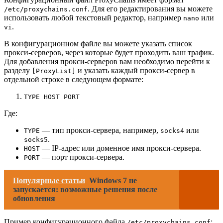
. Для его редактирования вы можете
/etc/proxychains.conf
использовать любой текстовый редактор, например
или
nano
.
vi
В конфигурационном файле вы можете указать список
прокси-серверов, через которые будет проходить ваш трафик.
Для добавления прокси-серверов вам необходимо перейти к
разделу
и указать каждый прокси-сервер в
[ProxyList]
отдельной строке в следующем формате:
TYPE HOST PORT
Где:
— тип прокси-сервера, например,
или
TYPE
socks4
.
socks5
— IP-адрес или доменное имя прокси-сервера.
HOST
— порт прокси-сервера.
PORT
Популярные статьи
Windows 7 не
запускается: возможные решения после
обновления
Пример конфигурационного файла
:
/etc/proxychains.conf