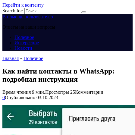
Перейти к контенту
Search for:
В помощь пользователю
Ответы на ваши вопросы
Полезное
Интересное
Новости
Главная
»
Полезное
Как найти контакты в WhatsApp:
подробная инструкция
Время чтения
9 мин.
Просмотры
25
Комментарии
0
Опубликовано
03.10.2023