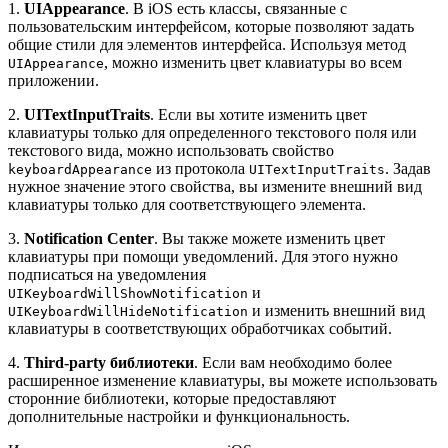
1.
UIAppearance
. В iOS есть классы, связанные с
пользовательским интерфейсом, которые позволяют задать
общие стили для элементов интерфейса. Используя метод
, можно изменить цвет клавиатуры во всем
UIAppearance
приложении.
2.
UITextInputTraits
. Если вы хотите изменить цвет
клавиатуры только для определенного текстового поля или
текстового вида, можно использовать свойство
из протокола
. Задав
keyboardAppearance
UITextInputTraits
нужное значение этого свойства, вы измените внешний вид
клавиатуры только для соответствующего элемента.
3.
Notification Center
. Вы также можете изменить цвет
клавиатуры при помощи уведомлений. Для этого нужно
подписаться на уведомления
и
UIKeyboardWillShowNotification
и изменить внешний вид
UIKeyboardWillHideNotification
клавиатуры в соответствующих обработчиках событий.
4.
Third-party библиотеки
. Если вам необходимо более
расширенное изменение клавиатуры, вы можете использовать
сторонние библиотеки, которые предоставляют
дополнительные настройки и функциональность.