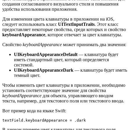
создания согласованного визуального стиля и повышения
удобства использования приложения.
Для изменения цвета клавиатуры в приложении на iOS,
следует использовать класс
UITextInputTraits
. Этот класс
предоставляет некоторые свойства, среди которых и свойство
keyboardAppearance
, которое отвечает за цвет клавиатуры.
Свойство
keyboardAppearance
может принимать два значения:
UIKeyboardAppearanceDefault
— клавиатура будет
иметь стандартный цвет, который определяется
системой.
UIKeyboardAppearanceDark
— клавиатура будет иметь
темный цвет.
Чтобы изменить цвет клавиатуры в приложении, необходимо
установить соответствующее значение для свойства
keyboardAppearance
для объекта, управляющего вводом
текста, например, для текстового поля или текстового ввода.
Вот пример кода на языке Swift:
В данном примере цвет клавиатуры для текстового поля