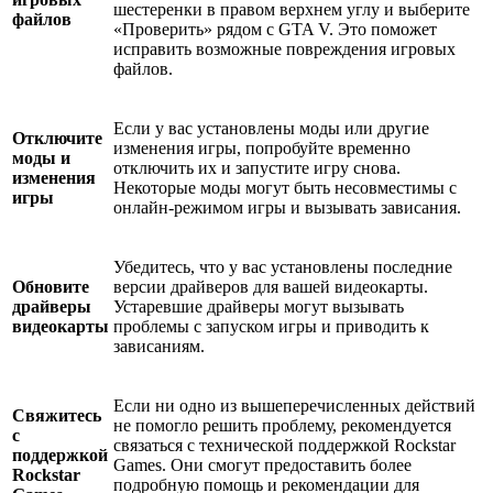
шестеренки в правом верхнем углу и выберите
файлов
«Проверить» рядом с GTA V. Это поможет
исправить возможные повреждения игровых
файлов.
Если у вас установлены моды или другие
Отключите
изменения игры, попробуйте временно
моды и
отключить их и запустите игру снова.
изменения
Некоторые моды могут быть несовместимы с
игры
онлайн-режимом игры и вызывать зависания.
Убедитесь, что у вас установлены последние
Обновите
версии драйверов для вашей видеокарты.
драйверы
Устаревшие драйверы могут вызывать
видеокарты
проблемы с запуском игры и приводить к
зависаниям.
Если ни одно из вышеперечисленных действий
Свяжитесь
не помогло решить проблему, рекомендуется
с
связаться с технической поддержкой Rockstar
поддержкой
Games. Они смогут предоставить более
Rockstar
подробную помощь и рекомендации для