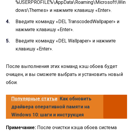
%USERPROFILE%\AppData\Roaming\Microsoft\Win
dows\Themes» и нажмите клавишу «Enter».
Введите команду «DEL TranscodedWallpaper» и
нажмите клавишу «Enter».
Введите команду «DEL Wallpaper» и нажмите
клавишу «Enter».
После выполнения этих команд кэш обоев будет
очищен, и вы сможете выбрать и установить новый
обои.
Популярные статьи
Как обновить
драйвера оперативной памяти на
Windows 10: шаги и инструкция
Примечание:
После очистки кэша обоев система