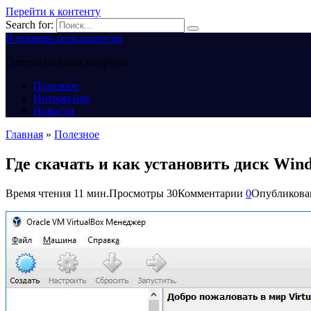
Перейти к контенту
Search for:
В помощь пользователю
Ответы на ваши вопросы
Полезное
Интересное
Новости
Главная
»
Полезное
Где скачать и как установить диск Win
Время чтения
11 мин.
Просмотры
30
Комментарии
0
Опубликова