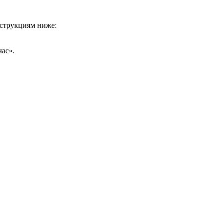
нструкциям ниже:
ас».